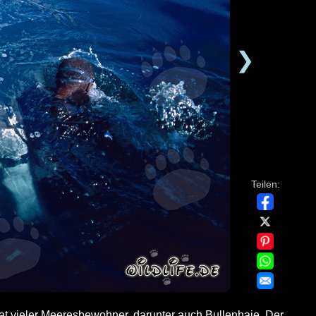
❯
Teilen:
at vieler Meeresbewohner, darunter auch Bullenhaie. Der