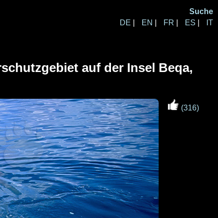
Suche
DE
|
EN
|
FR
|
ES
|
IT
schutzgebiet auf der Insel Beqa,
(316)