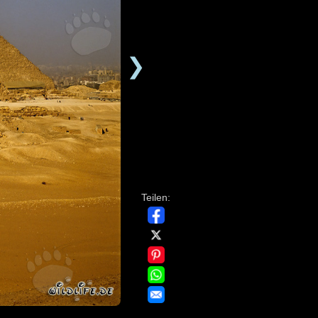
❯
Teilen: