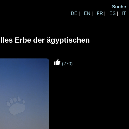
Suche
DE
|
EN
|
FR
|
ES
|
IT
lles Erbe der ägyptischen
(270)