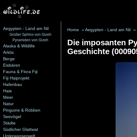
Aegypten - Land am Nil
Home
»
Aegypten - Land am Nil
»
Großer Sphinx von Gizeh
Pyramiden von Gizeh
Die imposanten Py
Alaska & Wildlife
Geschichte (00090
Arktis
Berge
Eisbären
Fauna & Flora Fiji
Fiji Haiprojekt
Hafenbau
Haie
Meer
Natur
Pinguine & Robben
Seevögel
Städte
Südlicher Glattwal
Unterwasserwelt