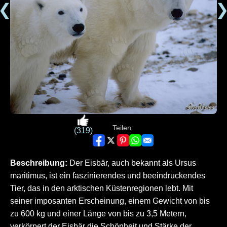
❮
Teilen:
(319)
Beschreibung:
Der Eisbär, auch bekannt als Ursus
maritimus, ist ein faszinierendes und beeindruckendes
Tier, das in den arktischen Küstenregionen lebt. Mit
seiner imposanten Erscheinung, einem Gewicht von bis
zu 600 kg und einer Länge von bis zu 3,5 Metern,
verkörpert der Eisbär die Schönheit und Stärke der