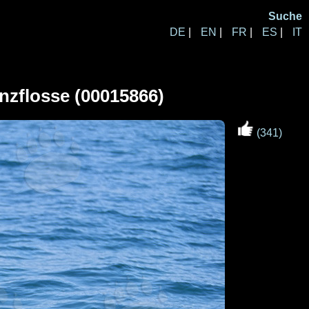
Suche
DE
|
EN
|
FR
|
ES
|
IT
nzflosse (00015866)
(341)