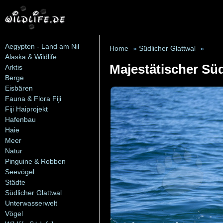
Aegypten - Land am Nil
Home
»
Südlicher Glattwal
»
Alaska & Wildlife
Majestätischer Sü
Arktis
Berge
Eisbären
Fauna & Flora Fiji
Fiji Haiprojekt
Hafenbau
Haie
Meer
Natur
Pinguine & Robben
Seevögel
Städte
Südlicher Glattwal
Unterwasserwelt
Vögel