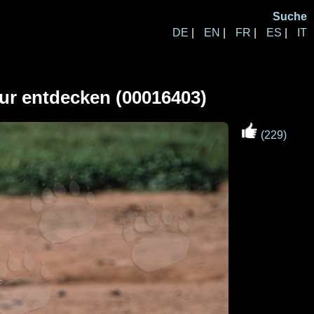
Suche
DE
|
EN
|
FR
|
ES
|
IT
tur entdecken (00016403)
(229)