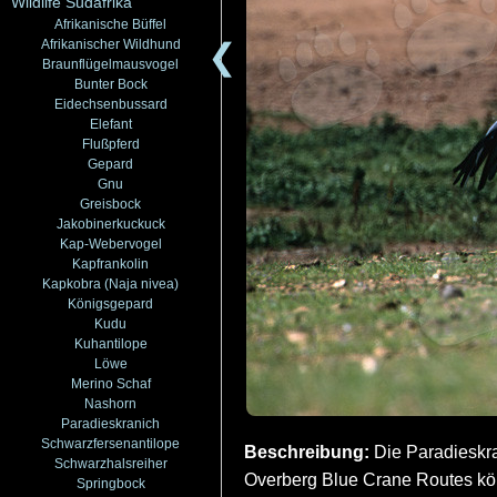
Wildlife Südafrika
Afrikanische Büffel
❮
Afrikanischer Wildhund
Braunflügelmausvogel
Bunter Bock
Eidechsenbussard
Elefant
Flußpferd
Gepard
Gnu
Greisbock
Jakobinerkuckuck
Kap-Webervogel
Kapfrankolin
Kapkobra (Naja nivea)
Königsgepard
Kudu
Kuhantilope
Löwe
Merino Schaf
Nashorn
Paradieskranich
Schwarzfersenantilope
Beschreibung:
Die Paradieskra
Schwarzhalsreiher
Overberg Blue Crane Routes kö
Springbock