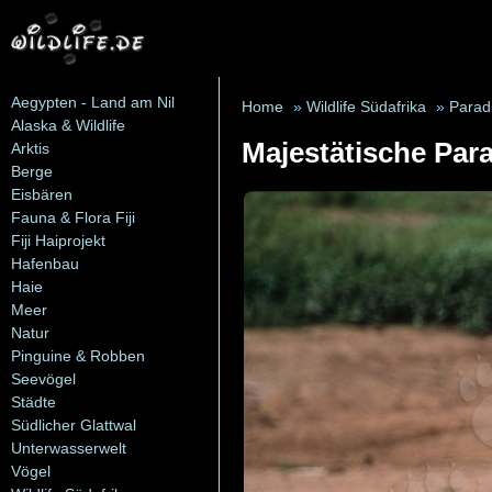
Aegypten - Land am Nil
Home
»
Wildlife Südafrika
»
Parad
Alaska & Wildlife
Majestätische Para
Arktis
Berge
Eisbären
Fauna & Flora Fiji
Fiji Haiprojekt
Hafenbau
Haie
Meer
Natur
Pinguine & Robben
Seevögel
Städte
Südlicher Glattwal
Unterwasserwelt
Vögel