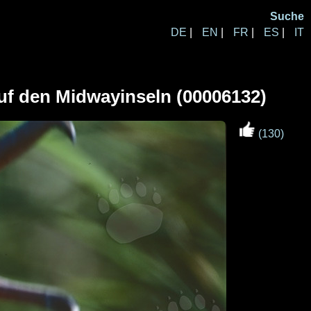
Suche
DE
|
EN
|
FR
|
ES
|
IT
auf den Midwayinseln (00006132)
(130)