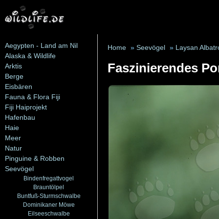
Aegypten - Land am Nil
Home
»
Seevögel
»
Laysan Albatr
Alaska & Wildlife
Faszinierendes Po
Arktis
Berge
Eisbären
Fauna & Flora Fiji
Fiji Haiprojekt
Hafenbau
Haie
Meer
Natur
Pinguine & Robben
Seevögel
Bindenfregattvogel
Brauntölpel
Buntfuß-Sturmschwalbe
Dominikaner Möwe
Eilseeschwalbe