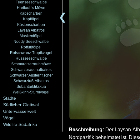
Feenseeschwalbe
Hartlaub's Möwe
Kapscharben
❮
Kaptölpel
Küstenscharben
Laysan Albatros
Maskentölpel
Noddy Seeschwalbe
Rotfußtölpel
Rotschwanz-Tropikvogel
Russseeschwalbe
Schmarotzerraubmöwe
Schwarzbrauenalbatros
Schwarzer Austernfischer
Schwarzfuß-Albatros
Subantarktikskua
Weißkinn-Sturmvogel
Städte
Südlicher Glattwal
Unterwasserwelt
Vögel
Wildlife Südafrika
Beschreibung:
Der Laysan-Albat
Nordpazifik beheimatet ist. Die