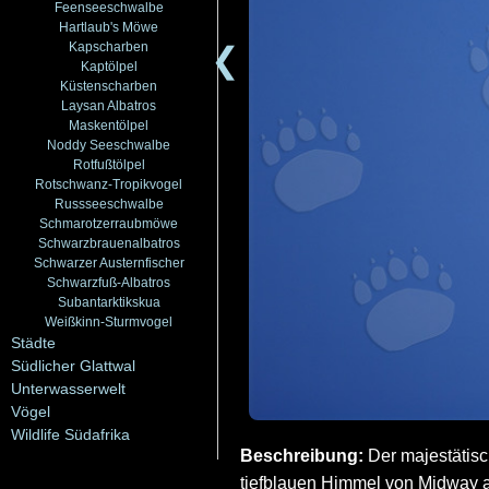
Feenseeschwalbe
Hartlaub's Möwe
Kapscharben
❮
Kaptölpel
Küstenscharben
Laysan Albatros
Maskentölpel
Noddy Seeschwalbe
Rotfußtölpel
Rotschwanz-Tropikvogel
Russseeschwalbe
Schmarotzerraubmöwe
Schwarzbrauenalbatros
Schwarzer Austernfischer
Schwarzfuß-Albatros
Subantarktikskua
Weißkinn-Sturmvogel
Städte
Südlicher Glattwal
Unterwasserwelt
Vögel
Wildlife Südafrika
Beschreibung:
Der majestätisc
tiefblauen Himmel von Midway at