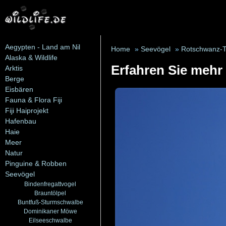
Aegypten - Land am Nil
Home
»
Seevögel
»
Rotschwanz-T
Alaska & Wildlife
Erfahren Sie mehr
Arktis
Berge
Eisbären
Fauna & Flora Fiji
Fiji Haiprojekt
Hafenbau
Haie
Meer
Natur
Pinguine & Robben
Seevögel
Bindenfregattvogel
Brauntölpel
Buntfuß-Sturmschwalbe
Dominikaner Möwe
Eilseeschwalbe