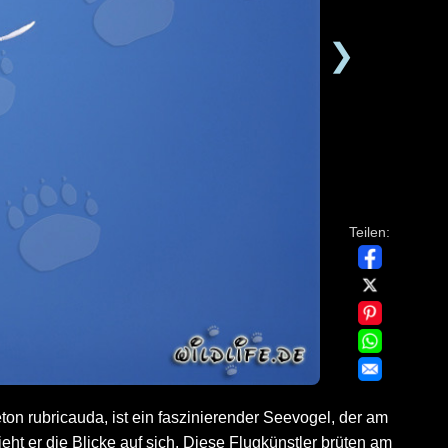
❯
Teilen:
on rubricauda, ist ein faszinierender Seevogel, der am
ht er die Blicke auf sich. Diese Flugkünstler brüten am