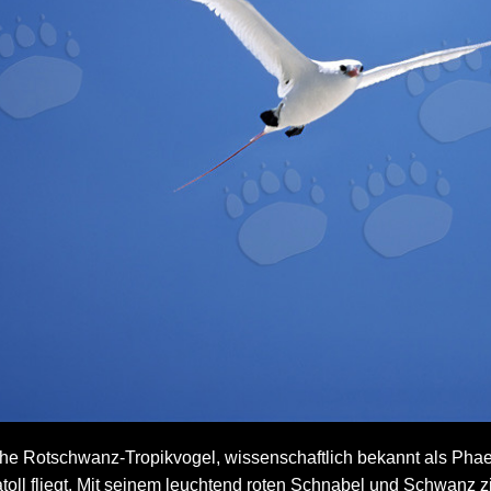
he Rotschwanz-Tropikvogel, wissenschaftlich bekannt als Phaet
oll fliegt. Mit seinem leuchtend roten Schnabel und Schwanz zie