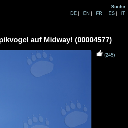
Suche
DE
|
EN
|
FR
|
ES
|
IT
pikvogel auf Midway! (00004577)
(245)