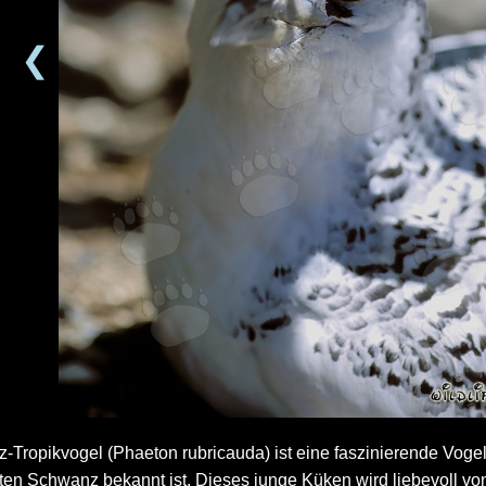
❮
Tropikvogel (Phaeton rubricauda) ist eine faszinierende Vogela
n Schwanz bekannt ist. Dieses junge Küken wird liebevoll von 