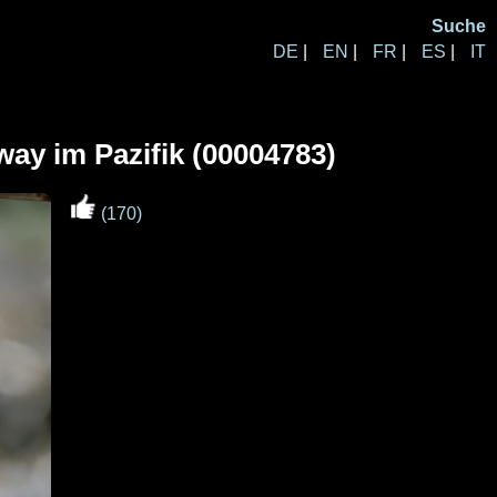
Suche
DE
|
EN
|
FR
|
ES
|
IT
y im Pazifik (00004783)
(170)