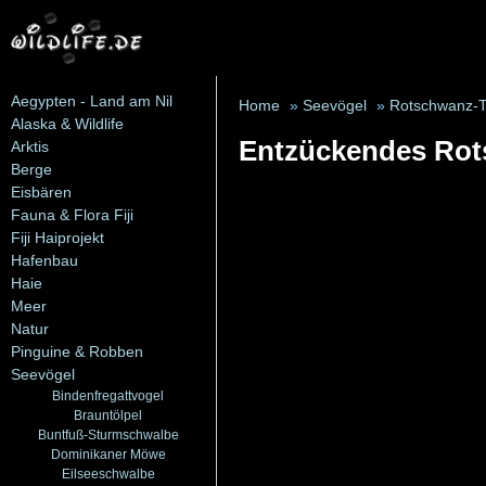
Aegypten - Land am Nil
Home
»
Seevögel
»
Rotschwanz-T
Alaska & Wildlife
Entzückendes Rots
Arktis
Berge
Eisbären
Fauna & Flora Fiji
Fiji Haiprojekt
Hafenbau
Haie
Meer
Natur
Pinguine & Robben
Seevögel
Bindenfregattvogel
Brauntölpel
Buntfuß-Sturmschwalbe
Dominikaner Möwe
Eilseeschwalbe