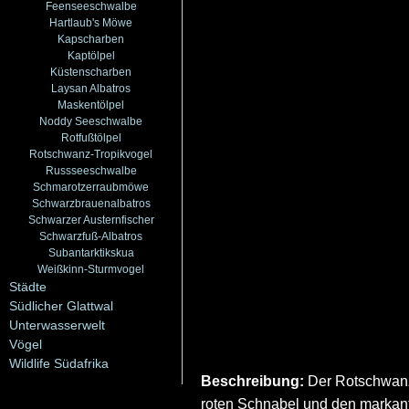
Feenseeschwalbe
Hartlaub's Möwe
Kapscharben
Kaptölpel
Küstenscharben
Laysan Albatros
Maskentölpel
Noddy Seeschwalbe
Rotfußtölpel
Rotschwanz-Tropikvogel
Russseeschwalbe
Schmarotzerraubmöwe
Schwarzbrauenalbatros
Schwarzer Austernfischer
Schwarzfuß-Albatros
Subantarktikskua
Weißkinn-Sturmvogel
Städte
Südlicher Glattwal
Unterwasserwelt
Vögel
Wildlife Südafrika
Beschreibung:
Der Rotschwanz-
roten Schnabel und den markante