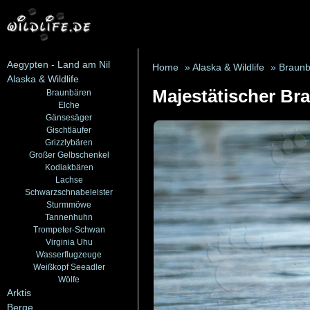
Aegypten - Land am Nil
Home
»
Alaska & Wildlife
»
Braunb
Alaska & Wildlife
Majestätischer Br
Braunbären
Elche
Gänsesäger
Gischtläufer
Grizzlybären
Großer Gelbschenkel
Kodiakbären
Lachse
Schwarzschnabelelster
Sturmmöwe
Tannenhuhn
Trompeter-Schwan
Virginia Uhu
Wasserflugzeuge
Weißkopf Seeadler
Wölfe
Arktis
Berge