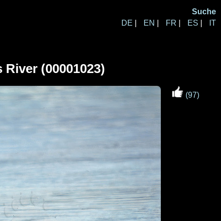
Suche
DE
|
EN
|
FR
|
ES
|
IT
 River (00001023)
(97)