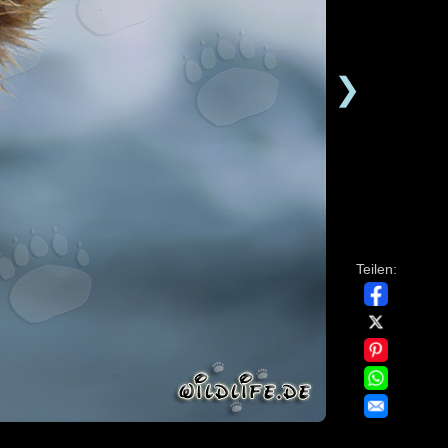
❯
Teilen: