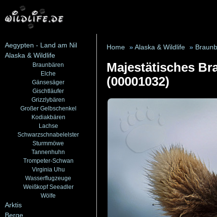
Aegypten - Land am Nil
Home
»
Alaska & Wildlife
»
Braunb
Alaska & Wildlife
Majestätisches Br
Braunbären
Elche
(00001032)
Gänsesäger
Gischtläufer
Grizzlybären
Großer Gelbschenkel
Kodiakbären
Lachse
Schwarzschnabelelster
Sturmmöwe
Tannenhuhn
Trompeter-Schwan
Virginia Uhu
Wasserflugzeuge
Weißkopf Seeadler
Wölfe
Arktis
Berge