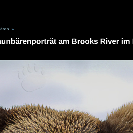
ären
»
aunbärenporträt am Brooks River im 