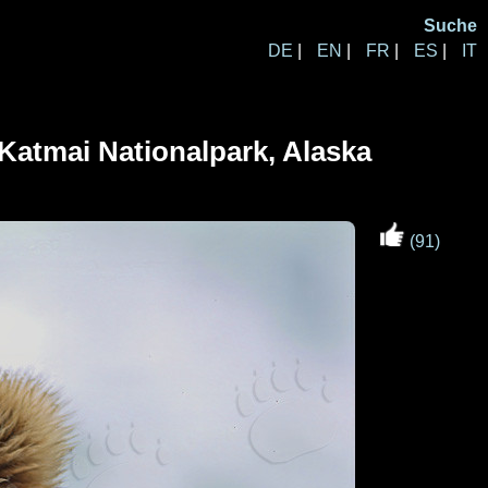
Suche
DE
|
EN
|
FR
|
ES
|
IT
Katmai Nationalpark, Alaska
(91)