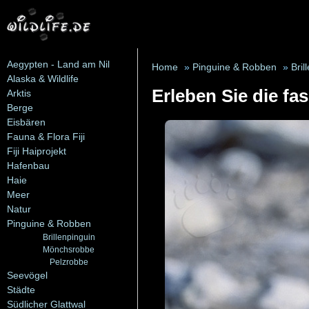
Aegypten - Land am Nil
Home
»
Pinguine & Robben
»
Bril
Alaska & Wildlife
Erleben Sie die fa
Arktis
Berge
Eisbären
Fauna & Flora Fiji
Fiji Haiprojekt
Hafenbau
Haie
Meer
Natur
Pinguine & Robben
Brillenpinguin
Mönchsrobbe
Pelzrobbe
Seevögel
Städte
Südlicher Glattwal