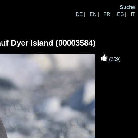
Suche
DE
|
EN
|
FR
|
ES
|
IT
auf Dyer Island (00003584)
(259)