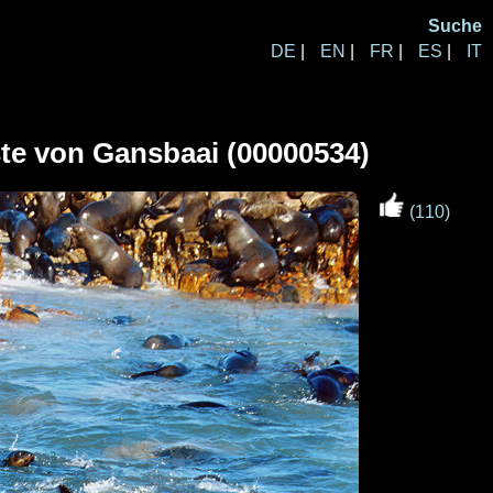
Suche
DE
|
EN
|
FR
|
ES
|
IT
te von Gansbaai (00000534)
(110)