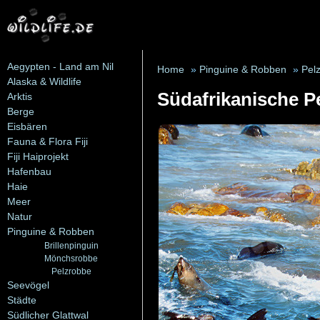
Aegypten - Land am Nil
Home
»
Pinguine & Robben
»
Pel
Alaska & Wildlife
Südafrikanische P
Arktis
Berge
Eisbären
Fauna & Flora Fiji
Fiji Haiprojekt
Hafenbau
Haie
Meer
Natur
Pinguine & Robben
Brillenpinguin
Mönchsrobbe
Pelzrobbe
Seevögel
Städte
Südlicher Glattwal