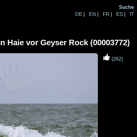
Suche
DE
|
EN
|
FR
|
ES
|
IT
n Haie vor Geyser Rock (00003772)
(262)