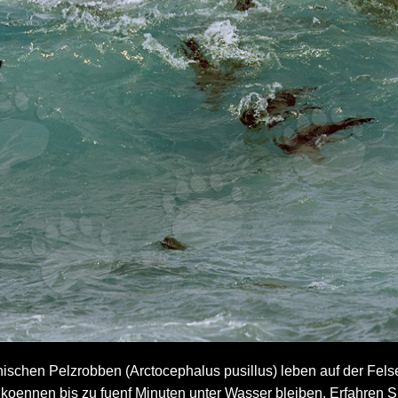
ischen Pelzrobben (Arctocephalus pusillus) leben auf der Fels
d koennen bis zu fuenf Minuten unter Wasser bleiben. Erfahren S