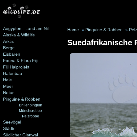
Aegypten - Land am Nil
Home
»
Pinguine & Robben
»
Pel
Alaska & Wildlife
Suedafrikanische 
Arktis
Berge
Eisbären
Fauna & Flora Fiji
Fiji Haiprojekt
Hafenbau
Haie
Meer
Natur
Pinguine & Robben
Brillenpinguin
Mönchsrobbe
Pelzrobbe
Seevögel
Städte
Südlicher Glattwal