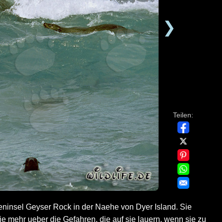
❯
Teilen:
eninsel Geyser Rock in der Naehe von Dyer Island. Sie
ie mehr ueber die Gefahren, die auf sie lauern, wenn sie zu