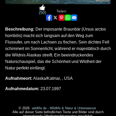
Teilen:
(50)
Beschreibung:
Der imposante Braunbär (Ursus arctos
horribilis) macht sich langsam auf den Weg zum
Flussufer, um nach Lachsen zu fischen. Sein dichtes Fell
schimmert im Sonnenlicht, während er majestätisch durch
die Wildnis Alaskas streift. Ein beeindruckendes
Naturschauspiel, das die Schönheit und Wildheit der
Natur perfekt einfängt.
Aufnahmeort:
Alaska/Katmai, , USA
Aufnahmedatum:
23.07.1997
© 2026
wildlife.de - Wildlife & Natur & Unterwasser
Alle auf dieser Seite befindlichen Texte und Bilder sind durch
internationale Urheberrechtsgesetze geschützt.