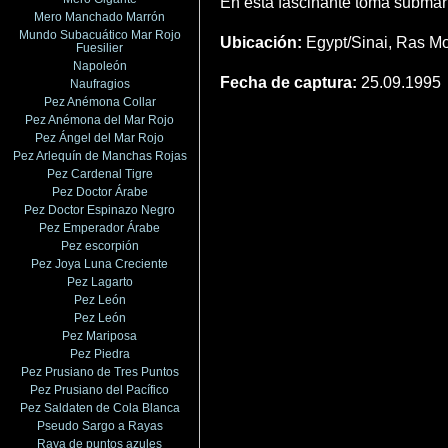
En esta fascinante toma submari
Mero Manchado Marrón
Mundo Subacuático Mar Rojo
Ubicación:
Egypt/Sinai, Ras 
Fuesilier
Napoleón
Fecha de captura:
25.09.1995
Naufragios
Pez Anémona Collar
Pez Anémona del Mar Rojo
Pez Ángel del Mar Rojo
Pez Arlequín de Manchas Rojas
Pez Cardenal Tigre
Pez Doctor Árabe
Pez Doctor Espinazo Negro
Pez Emperador Árabe
Pez escorpión
Pez Joya Luna Creciente
Pez Lagarto
Pez León
Pez León
Pez Mariposa
Pez Piedra
Pez Prusiano de Tres Puntos
Pez Prusiano del Pacífico
Pez Saldaten de Cola Blanca
Pseudo Sargo a Rayas
Raya de puntos azules