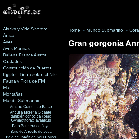
Alaska y Vida Silvestre
Home
»
Mundo Submarino
»
Cora
Ártico
Gran gorgonia Ann
Aves
Aves Marinas
Ballena Franca Austral
Ciudades
Construcción de Puertos
Egipto - Tierra sobre el Nilo
Fauna y Flora de Fiyi
Mar
Montañas
Mundo Submarino
Amarre Común de Barco
Anguila Morena Gigante,
también conocida como
Gymnothorax javanicus
Bajo Bandera de Joya
Bajo de Arrecife de Joya
Bajo de Jabón de Seis Rayas