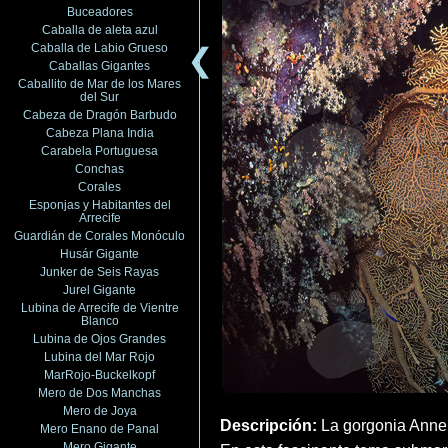
Buceadores
Caballa de aleta azul
Caballa de Labio Grueso
❮
Caballas Gigantes
Caballito de Mar de los Mares
del Sur
Cabeza de Dragón Barbudo
Cabeza Plana India
Carabela Portuguesa
Conchas
Corales
Esponjas y Habitantes del
Arrecife
Guardián de Corales Monóculo
Husár Gigante
Junker de Seis Rayas
Jurel Gigante
Lubina de Arrecife de Vientre
Blanco
Lubina de Ojos Grandes
Lubina del Mar Rojo
MarRojo-Buckelkopf
Mero de Dos Manchas
Mero de Joya
Descripción:
La gorgonia Annel
Mero Enano de Panal
Mero Gigante