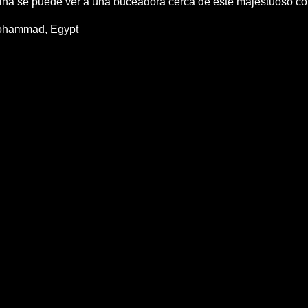
na se puede ver a una buceadora cerca de este majestuoso cora
Mohammad, Egypt