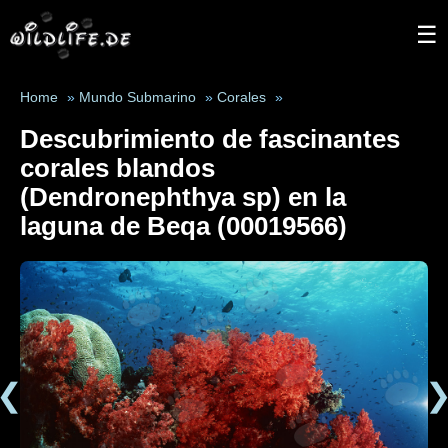
☰
Home
»
Mundo Submarino
»
Corales
»
Descubrimiento de fascinantes
corales blandos
(Dendronephthya sp) en la
laguna de Beqa (00019566)
❮