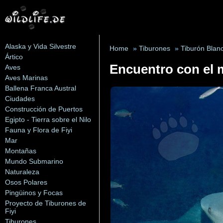
Alaska y Vida Silvestre
Home
»
Tiburones
»
Tiburón Blan
Ártico
Encuentro con el m
Aves
Aves Marinas
Ballena Franca Austral
Ciudades
Construcción de Puertos
Egipto - Tierra sobre el Nilo
Fauna y Flora de Fiyi
Mar
Montañas
Mundo Submarino
Naturaleza
Osos Polares
Pingüinos y Focas
Proyecto de Tiburones de
Fiyi
Tiburones