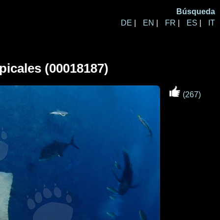
Búsqueda
DE
|
EN
|
FR
|
ES
|
IT
picales (00018187)
(267)