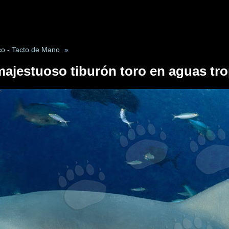
co - Tacto de Mano
»
ajestuoso tiburón toro en aguas tro