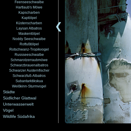
Feenseeschwalbe
Hartlaub's Möwe
Kapscharben
Kaptölpel
❮
Küstenscharben
Laysan Albatros
Maskentölpel
Noddy Seeschwalbe
Rotfußtölpel
Rotschwanz-Tropikvogel
Russseeschwalbe
Schmarotzerraubmöwe
Schwarzbrauenalbatros
Schwarzer Austernfischer
Schwarzfuß-Albatros
Subantarktikskua
Weißkinn-Sturmvogel
Städte
Südlicher Glattwal
Unterwasserwelt
Vögel
Wildlife Südafrika