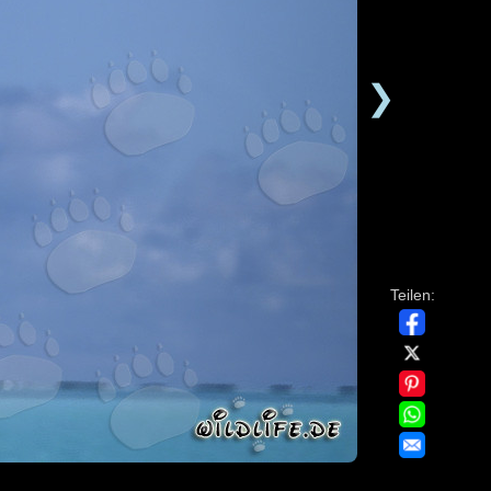
❯
Teilen: