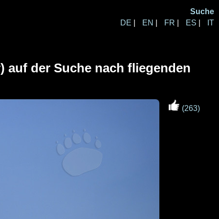
Suche
DE
|
EN
|
FR
|
ES
|
IT
r) auf der Suche nach fliegenden
(263)