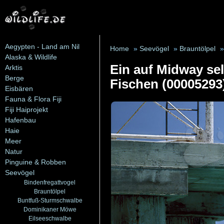
Aegypten - Land am Nil
Home
»
Seevögel
»
Brauntölpel
»
Alaska & Wildlife
Ein auf Midway sel
Arktis
Berge
Fischen (00005293
Eisbären
Fauna & Flora Fiji
Fiji Haiprojekt
Hafenbau
Haie
Meer
Natur
Pinguine & Robben
Seevögel
Bindenfregattvogel
Brauntölpel
Buntfuß-Sturmschwalbe
Dominikaner Möwe
Eilseeschwalbe