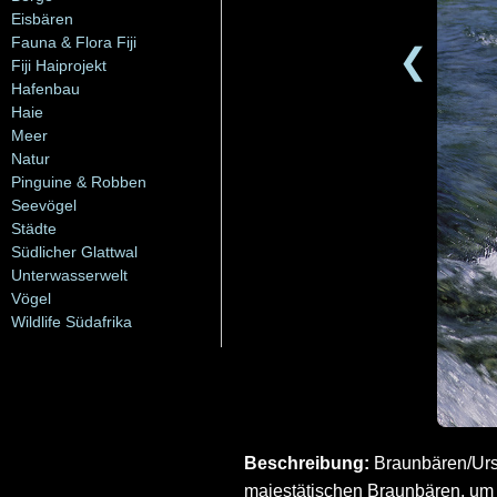
Eisbären
Fauna & Flora Fiji
❮
Fiji Haiprojekt
Hafenbau
Haie
Meer
Natur
Pinguine & Robben
Seevögel
Städte
Südlicher Glattwal
Unterwasserwelt
Vögel
Wildlife Südafrika
Beschreibung:
Braunbären/Ursu
majestätischen Braunbären, um 