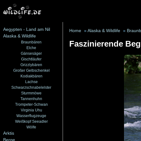
Aegypten - Land am Nil
Home
»
Alaska & Wildlife
»
Braunb
Alaska & Wildlife
Faszinierende Beg
Braunbären
Elche
Gänsesäger
Gischtläufer
Grizzlybären
Großer Gelbschenkel
Kodiakbären
Lachse
Schwarzschnabelelster
Sturmmöwe
Tannenhuhn
Trompeter-Schwan
Virginia Uhu
Wasserflugzeuge
Weißkopf Seeadler
Wölfe
Arktis
Berge