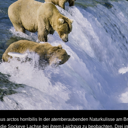
s arctos horribilis In der atemberaubenden Naturkulisse am Br
die Sockeye Lachse bei ihrem Laichzug zu beobachten. Drei im