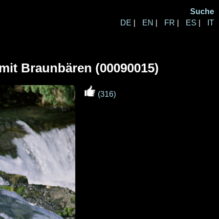
Suche
DE
|
EN
|
FR
|
ES
|
IT
mit Braunbären (00090015)
(316)