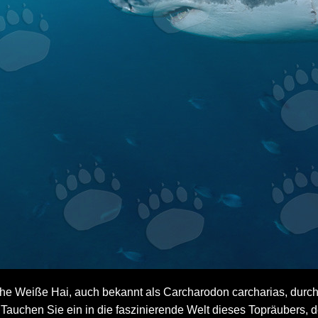
he Weiße Hai, auch bekannt als Carcharodon carcharias, durc
. Tauchen Sie ein in die faszinierende Welt dieses Topräubers, 