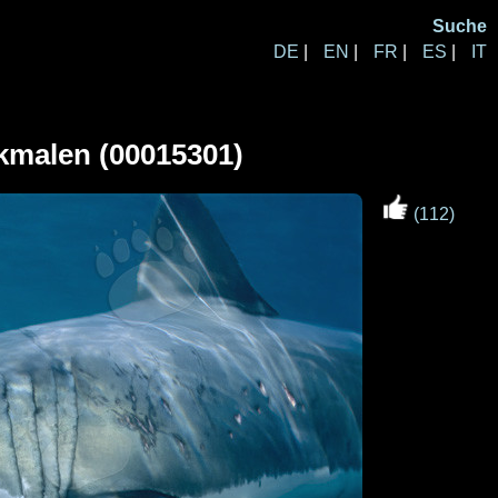
Suche
DE
|
EN
|
FR
|
ES
|
IT
kmalen (00015301)
(112)