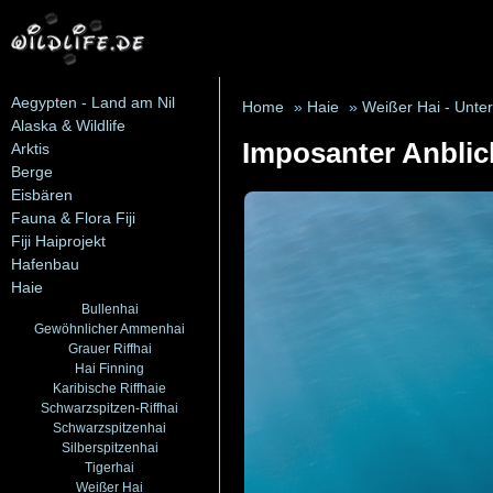
Aegypten - Land am Nil
Home
»
Haie
»
Weißer Hai - Unte
Alaska & Wildlife
Imposanter Anblic
Arktis
Berge
Eisbären
Fauna & Flora Fiji
Fiji Haiprojekt
Hafenbau
Haie
Bullenhai
Gewöhnlicher Ammenhai
Grauer Riffhai
Hai Finning
Karibische Riffhaie
Schwarzspitzen-Riffhai
Schwarzspitzenhai
Silberspitzenhai
Tigerhai
Weißer Hai