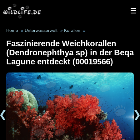
☰
Home
»
Unterwasserwelt
»
Korallen
»
Faszinierende Weichkorallen
(Dendronephthya sp) in der Beqa
Lagune entdeckt (00019566)
❮