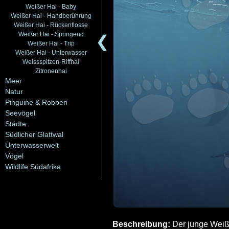
Weißer Hai - Baby
Weißer Hai - Handberührung
Weißer Hai - Rückenflosse
Weißer Hai - Springend
❮
Weißer Hai - Trip
Weißer Hai - Unterwasser
Weissspitzen-Riffhai
Zitronenhai
Meer
Natur
Pinguine & Robben
Seevögel
Städte
Südlicher Glattwal
Unterwasserwelt
Vögel
Wildlife Südafrika
Beschreibung:
Der junge Weiße