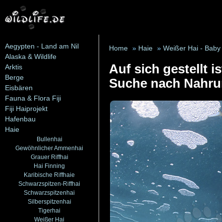
Aegypten - Land am Nil
Home
»
Haie
»
Weißer Hai - Baby
Alaska & Wildlife
Auf sich gestellt 
Arktis
Berge
Suche nach Nahrun
Eisbären
Fauna & Flora Fiji
Fiji Haiprojekt
Hafenbau
Haie
Bullenhai
Gewöhnlicher Ammenhai
Grauer Riffhai
Hai Finning
Karibische Riffhaie
Schwarzspitzen-Riffhai
Schwarzspitzenhai
Silberspitzenhai
Tigerhai
Weißer Hai