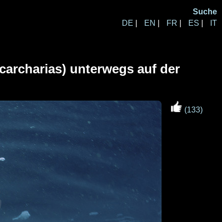
Suche
DE
|
EN
|
FR
|
ES
|
IT
 carcharias) unterwegs auf der
(133)