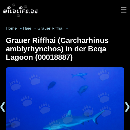
☰
Home
»
Haie
»
Grauer Riffhai
»
Grauer Riffhai (Carcharhinus
amblyrhynchos) in der Beqa
Lagoon (00018887)
❮