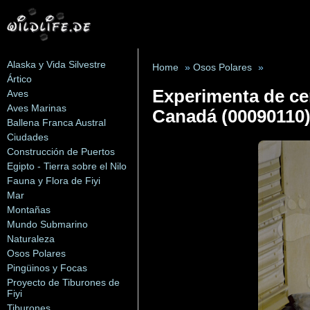
Alaska y Vida Silvestre
Home
»
Osos Polares
»
Ártico
Experimenta de ce
Aves
Aves Marinas
Canadá (00090110
Ballena Franca Austral
Ciudades
Construcción de Puertos
Egipto - Tierra sobre el Nilo
Fauna y Flora de Fiyi
Mar
Montañas
Mundo Submarino
Naturaleza
Osos Polares
Pingüinos y Focas
Proyecto de Tiburones de
Fiyi
Tiburones