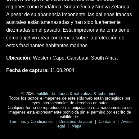
regiones como Sudáfrica, Sudamérica y Nueva Zelanda.
A pesar de su apariencia imponente, las ballenas francas
australes están amenazadas y han sido fuertemente
diezmadas en el pasado. Esta impresionante toma tiene
como objetivo crear conciencia sobre la protección de
estos fascinantes habitantes marinos.
Ubicación:
Western Cape, Gansbaai, South Africa
Fecha de captura:
11.08.2004
© 2026
wildlife.de - fauna & naturaleza & submarino
Todos los textos e imágenes de este sitio web están protegidos por
leyes internacionales de derechos de autor.
Cualquier forma de reproducción, manipulación o almacenamiento de
imágenes está expresamente prohibida sin el permiso por escrito de
wildlife.de.
Términos y Condiciones
|
Derechos de autor
|
Contacto
|
Aviso
legal
|
Mapa