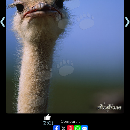
❮
Compartir:
(252)