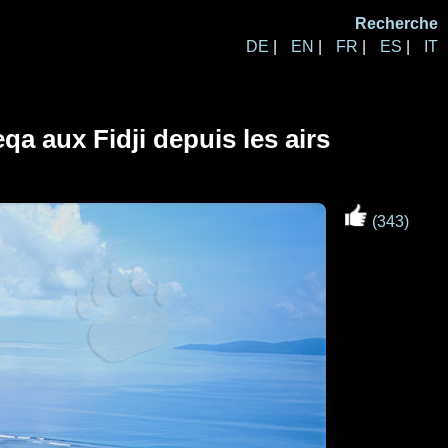
Recherche
DE
|
EN
|
FR
|
ES
|
IT
a aux Fidji depuis les airs
(343)