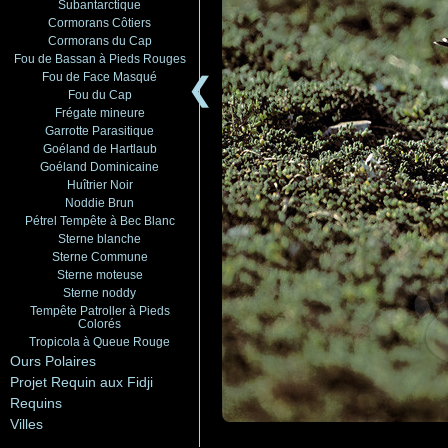
Subantarctique
Cormorans Côtiers
Cormorans du Cap
Fou de Bassan à Pieds Rouges
Fou de Face Masqué
❮
Fou du Cap
Frégate mineure
Garrotte Parasitique
Goéland de Hartlaub
Goéland Dominicaine
Huîtrier Noir
Noddie Brun
Pétrel Tempête à Bec Blanc
Sterne blanche
Sterne Commune
Sterne moteuse
Sterne noddy
Tempête Patroller à Pieds
Colorés
Tropicola à Queue Rouge
Ours Polaires
Projet Requin aux Fidji
Requins
Villes