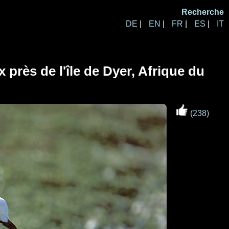
Recherche
DE
|
EN
|
FR
|
ES
|
IT
près de l'île de Dyer, Afrique du
(238)