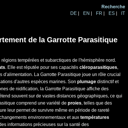
Recherche
DE
|
EN
|
FR
|
ES
|
IT
rtement de la Garrotte Parasitique
es régions tempérées et subarctiques de l'hémisphère nord.
ats
. Elle est réputée pour ses capacités
cléroparasitiques
,
d'alimentation. La Garrotte Parasitique joue un rôle crucial
ulations d'autres espèces marines. Son
plumage
distinctif et
es de nidification, la Garrotte Parasitique affiche des
étend souvent sur de vastes distances géographiques, ce qui
Parasitique comprend une variété de
proies
, telles que des
iture leur permet de survivre même en période de rareté
 aux changements environnementaux et aux
températures
des informations précieuses sur la santé des