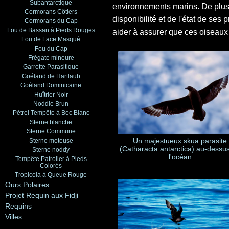
Subantarctique
environnements marins. De plus, 
Cormorans Côtiers
disponibilité et de l'état de se
Cormorans du Cap
Fou de Bassan à Pieds Rouges
aider à assurer que ces oiseaux 
Fou de Face Masqué
Fou du Cap
Frégate mineure
Garrotte Parasitique
Goéland de Hartlaub
Goéland Dominicaine
Huîtrier Noir
Noddie Brun
Pétrel Tempête à Bec Blanc
Sterne blanche
Sterne Commune
Un majestueux skua parasite
Sterne moteuse
(Catharacta antarctica) au-dessu
Sterne noddy
l'océan
Tempête Patroller à Pieds
Colorés
Tropicola à Queue Rouge
Ours Polaires
Projet Requin aux Fidji
Requins
Villes