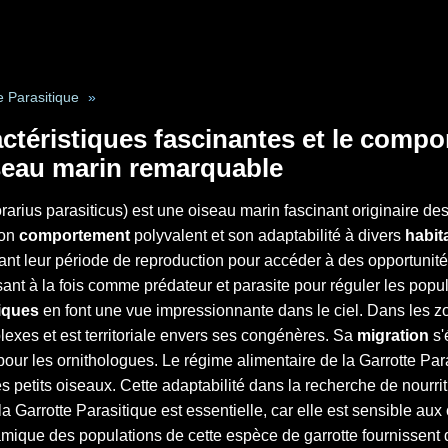
e Parasitique
»
ctéristiques fascinantes et le compo
seau marin remarquable
rarius parasiticus) est une oiseau marin fascinant originaire d
son
comportement
polyvalent et son adaptabilité à divers
habit
nt leur période de reproduction pour accéder à des opportunités 
sant à la fois comme prédateur et parasite pour réguler les pop
iques
en font une vue impressionnante dans le ciel. Dans les zon
exes et est territoriale envers ses congénères. Sa
migration
s'
nt pour les ornithologues. Le régime alimentaire de la Garrotte 
es petits oiseaux. Cette adaptabilité dans la recherche de nourr
 la Garrotte Parasitique est essentielle, car elle est sensible
amique des populations de cette espèce de garrotte fournissent 