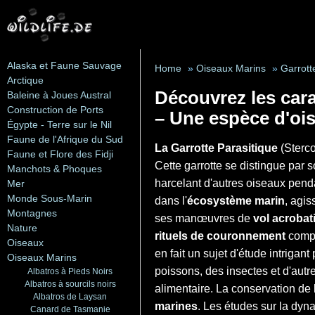
Alaska et Faune Sauvage
Home
»
Oiseaux Marins
»
Garrott
Arctique
Découvrez les cara
Baleine à Joues Austral
Construction de Ports
– Une espèce d'oi
Égypte - Terre sur le Nil
Faune de l'Afrique du Sud
La Garrotte Parasitique
(Sterco
Faune et Flore des Fidji
Cette garrotte se distingue par 
Manchots & Phoques
harcelant d'autres oiseaux penda
Mer
Monde Sous-Marin
dans l'
écosystème marin
, agis
Montagnes
ses manœuvres de
vol acrobat
Nature
rituels de couronnement
compl
Oiseaux
en fait un sujet d'étude intriga
Oiseaux Marins
poissons, des insectes et d'autr
Albatros à Pieds Noirs
Albatros à sourcils noirs
alimentaire. La conservation de
Albatros de Laysan
marines
. Les études sur la dyn
Canard de Tasmanie