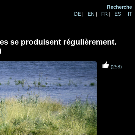
Recherche
DE
|
EN
|
FR
|
ES
|
IT
lles se produisent régulièrement.
)
(258)