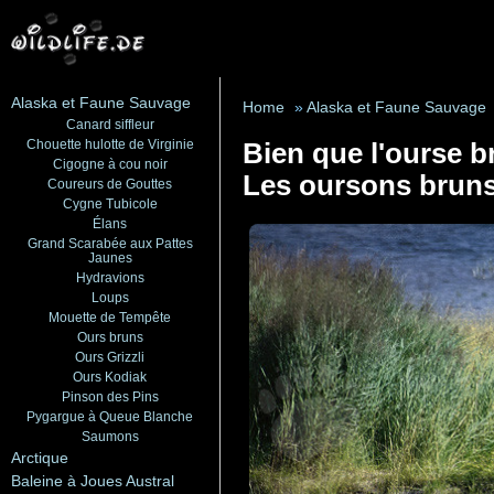
Alaska et Faune Sauvage
Home
»
Alaska et Faune Sauvage
Canard siffleur
Chouette hulotte de Virginie
Bien que l'ourse b
Cigogne à cou noir
Les oursons bruns
Coureurs de Gouttes
Cygne Tubicole
Élans
Grand Scarabée aux Pattes
Jaunes
Hydravions
Loups
Mouette de Tempête
Ours bruns
Ours Grizzli
Ours Kodiak
Pinson des Pins
Pygargue à Queue Blanche
Saumons
Arctique
Baleine à Joues Austral