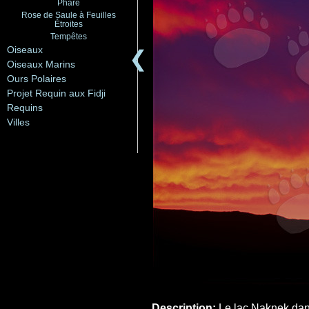
Phare
Rose de Saule à Feuilles
Étroites
Tempêtes
Oiseaux
❮
Oiseaux Marins
Ours Polaires
Projet Requin aux Fidji
Requins
Villes
Description:
Le lac Naknek dans