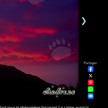
❯
Partager:
lant pour le phénomène fascinant 'Le calme avant la