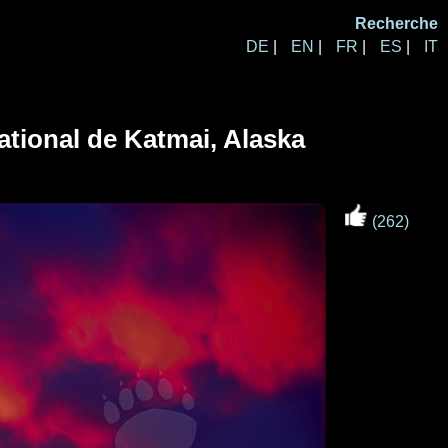
Recherche
DE
|
EN
|
FR
|
ES
|
IT
ational de Katmai, Alaska
(262)