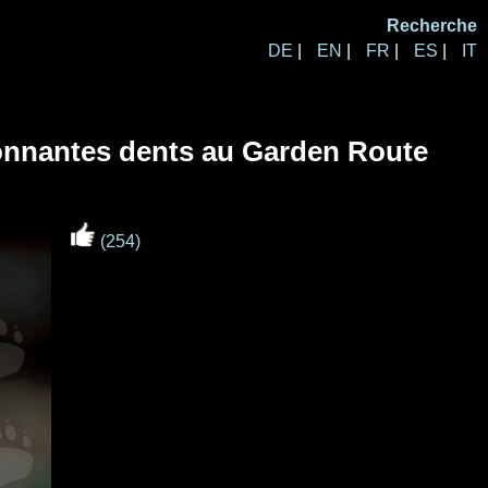
Recherche
DE
|
EN
|
FR
|
ES
|
IT
ionnantes dents au Garden Route
(254)