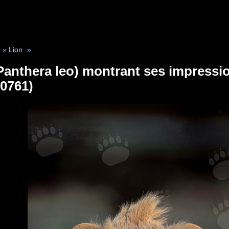
»
Lion
»
Panthera leo) montrant ses impress
0761)