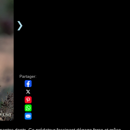
❯
Partager: