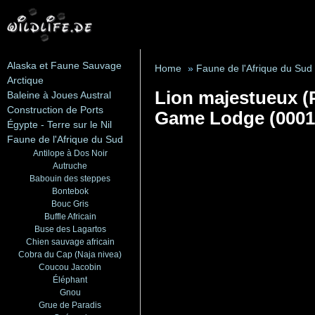
Alaska et Faune Sauvage
Home
»
Faune de l'Afrique du Sud
Arctique
Lion majestueux (
Baleine à Joues Austral
Construction de Ports
Game Lodge (0001
Égypte - Terre sur le Nil
Faune de l'Afrique du Sud
Antilope à Dos Noir
Autruche
Babouin des steppes
Bontebok
Bouc Gris
Buffle Africain
Buse des Lagartos
Chien sauvage africain
Cobra du Cap (Naja nivea)
Coucou Jacobin
Éléphant
Gnou
Grue de Paradis