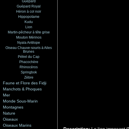
Guépard
Guépard Royal
Héron à col noir
Hippopotame
Kudu
Lion
Martin-pêcheur à tête grise
Mouton Mérinos
Nyala Antilope
Oiseau Chauve-souris à Ailes
Brunes
Pétrel du Cap
Phacochère
Rhinocéros
Springbok
Zèbre
Faune et Flore des Fidji
Manchots & Phoques
Mer
Monde Sous-Marin
Montagnes
Nature
Oiseaux
Oiseaux Marins