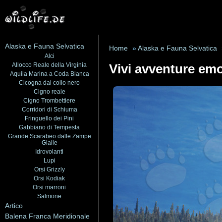
Alaska e Fauna Selvatica
Home
»
Alaska e Fauna Selvatica
Alci
Allocco Reale della Virginia
Vivi avventure emo
Aquila Marina a Coda Bianca
Cicogna dal collo nero
Cigno reale
Cigno Trombettiere
Corridori di Schiuma
Fringuello dei Pini
Gabbiano di Tempesta
Grande Scarabeo dalle Zampe
Gialle
Idrovolanti
Lupi
Orsi Grizzly
Orsi Kodiak
Orsi marroni
Salmone
Artico
Balena Franca Meridionale