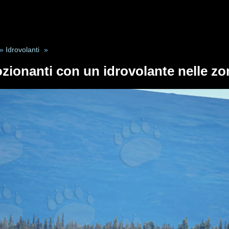
»
Idrovolanti
»
zionanti con un idrovolante nelle zo