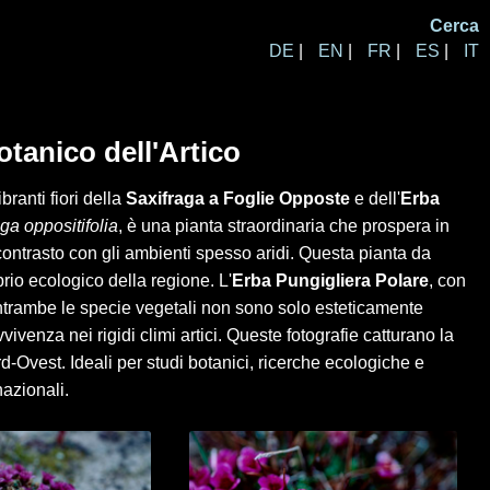
Cerca
DE
|
EN
|
FR
|
ES
|
IT
tanico dell'Artico
ranti fiori della
Saxifraga a Foglie Opposte
e dell'
Erba
ga oppositifolia
, è una pianta straordinaria che prospera in
e contrasto con gli ambienti spesso aridi. Questa pianta da
brio ecologico della regione. L'
Erba Pungigliera Polare
, con
. Entrambe le specie vegetali non sono solo esteticamente
ivenza nei rigidi climi artici. Queste fotografie catturano la
rd-Ovest. Ideali per studi botanici, ricerche ecologiche e
azionali.