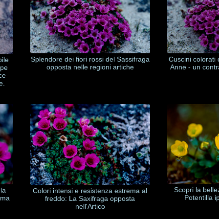
Splendore dei fiori rossi del Sassifraga
Cuscini colorati
ile
opposta nelle regioni artiche
Anne - un contr
ape
ce
e.
Scopri la bell
 la
Colori intensi e resistenza estrema al
Potentilla i
lima
freddo: La Saxifraga opposta
nell'Artico