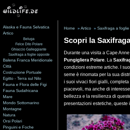
Alaska e Fauna Selvatica
Home
»
Artico
»
Saxifraga a fogli
Artico
Scopri la Saxifrag
Beluga
Felce Dito Polare
Ghiaccio Galleggiante
Durante una visita a Cape Anne a
Saxifraga a foglie opposte
Pungigliera Polare
. La
Saxifra
Balena Franca Meridionale
Città
condizioni estreme artiche. I suo
Costruzione Portuale
seme è rinomata per la sua distri
Egitto - Terra sul Nilo
i suoi vivaci fiori gialli, compl
Fauna e Flora delle Figi
piacevoli, ma anche di interesse 
Fauna Sudafricana
bellezza e la resilienza di quest
Mare
Mondo Sottomarino
presentazioni estetiche, queste 
Montagne
Natura
Orsi Polari
Pinguini e Foche