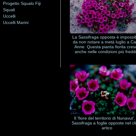
Progetto Squalo Fiji
Squali
Uccelli
Uccelli Marini
La Sassifraga opposta è impossib
da non notare a metà luglio a C
Anne. Questa pianta fiorita cres
anche nelle condizioni più fredd
Il 'fiore del territorio di Nunavut',
Sassifraga a foglie opposte nel c
artico