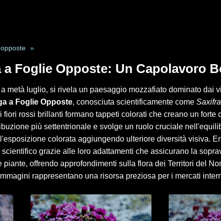
e opposte
»
a a Foglie Opposte: Un Capolavoro Bo
 metà luglio, si rivela un paesaggio mozzafiato dominato dai vib
ga a Foglie Opposte
, conosciuta scientificamente come
Saxifra
i fiori rossi brillanti formano tappeti colorati che creano un fort
buzione più settentrionale e svolge un ruolo cruciale nell'equili
eta l'esposizione colorata aggiungendo ulteriore diversità visiva
scientifico grazie alle loro adattamenti che assicurano la sopravv
e piante, offrendo approfondimenti sulla flora dei Territori del No
immagini rappresentano una risorsa preziosa per i mercati intern