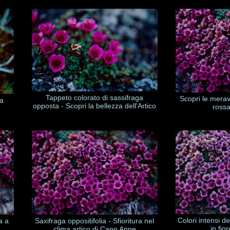
Tappeto colorato di sassifraga
Scopri le merav
la
opposta - Scopri la bellezza dell'Artico
rossa
Colori intensi d
a a
Saxifraga oppositifolia - Sfioritura nel
in fior
clima artico di Capo Anne