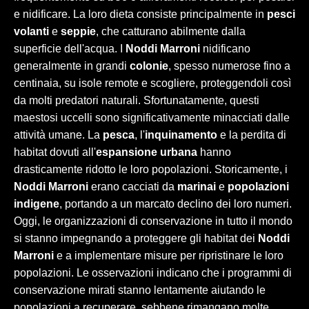
e nidificare. La loro dieta consiste principalmente in
pesci
volanti
e
seppie
, che catturano abilmente dalla
superficie dell'acqua. I
Noddi Marroni
nidificano
generalmente in grandi
colonie
, spesso numerose fino a
centinaia, su isole remote e scogliere, proteggendoli così
da molti predatori naturali. Sfortunatamente, questi
maestosi uccelli sono significativamente minacciati dalle
attività umane. La
pesca
, l'
inquinamento
e la perdita di
habitat dovuti all'
espansione urbana
hanno
drasticamente ridotto le loro popolazioni. Storicamente, i
Noddi Marroni
erano cacciati da
marinai
e
popolazioni
indigene
, portando a un marcato declino dei loro numeri.
Oggi, le organizzazioni di conservazione in tutto il mondo
si stanno impegnando a proteggere gli habitat dei
Noddi
Marroni
e a implementare misure per ripristinare le loro
popolazioni. Le osservazioni indicano che i programmi di
conservazione mirati stanno lentamente aiutando le
popolazioni a recuperare, sebbene rimangano molte