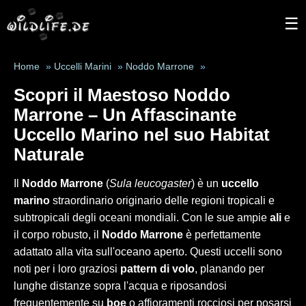
☰
Home
»
Uccelli Marini
»
Noddo Marrone
»
Scopri il Maestoso Noddo
Marrone – Un Affascinante
Uccello Marino nel suo Habitat
Naturale
Il
Noddo Marrone
(
Sula leucogaster
) è un
uccello
marino
straordinario originario delle regioni tropicali e
subtropicali degli oceani mondiali. Con le sue ampie
ali
e
il corpo robusto, il
Noddo Marrone
è perfettamente
adattato alla vita sull'oceano aperto. Questi uccelli sono
noti per i loro graziosi
pattern di volo
, planando per
lunghe distanze sopra l'acqua e riposandosi
frequentemente su
boe
o affioramenti rocciosi per posarsi