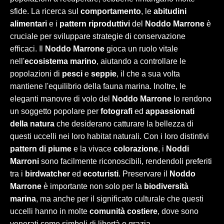
sfide. La ricerca sul
comportamento
, le
abitudini
alimentari
e i
pattern riproduttivi
del
Noddo Marrone
è
cruciale per sviluppare strategie di conservazione
efficaci. Il
Noddo Marrone
gioca un ruolo vitale
nell'
ecosistema marino
, aiutando a controllare le
popolazioni di
pesci
e
seppie
, il che a sua volta
mantiene l'equilibrio della fauna marina. Inoltre, le
eleganti manovre di volo del
Noddo Marrone
lo rendono
un soggetto popolare per
fotografi
ed
appassionati
della natura
che desiderano catturare la bellezza di
questi uccelli nei loro habitat naturali. Con i loro distintivi
pattern di piume
e la vivace
colorazione
, i
Noddi
Marroni
sono facilmente riconoscibili, rendendoli preferiti
tra i
birdwatcher
ed
ecoturisti
. Preservare il
Noddo
Marrone
è importante non solo per la
biodiversità
marina
, ma anche per il significato culturale che questi
uccelli hanno in molte
comunità costiere
, dove sono
venerati come simboli di libertà e grazia.