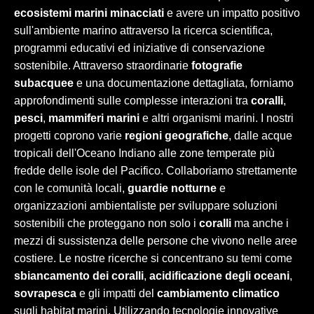
ecosistemi marini minacciati
e avere un impatto positivo
sull'ambiente marino attraverso la ricerca scientifica,
programmi educativi ed iniziative di conservazione
sostenibile. Attraverso straordinarie
fotografie
subacquee
e una documentazione dettagliata, forniamo
approfondimenti sulle complesse interazioni tra
coralli
,
pesci
,
mammiferi marini
e altri organismi marini. I nostri
progetti coprono varie
regioni geografiche
, dalle acque
tropicali dell'Oceano Indiano alle zone temperate più
fredde delle isole del Pacifico. Collaboriamo strettamente
con le comunità locali,
guardie notturne
e
organizzazioni ambientaliste per sviluppare soluzioni
sostenibili che proteggano non solo i
coralli
ma anche i
mezzi di sussistenza delle persone che vivono nelle aree
costiere. Le nostre ricerche si concentrano su temi come
sbiancamento dei coralli
,
acidificazione degli oceani
,
sovrapesca
e gli impatti del
cambiamento climatico
sugli habitat marini. Utilizzando tecnologie innovative