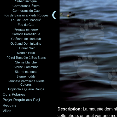
Subantarctique
Cormorans Côtiers
Cormorans du Cap
❮
Fou de Bassan à Pieds Rouges
Fou de Face Masqué
Fou du Cap
Frégate mineure
Garrotte Parasitique
Goéland de Hartlaub
Goéland Dominicaine
Huîtrier Noir
Noddie Brun
Pétrel Tempête à Bec Blanc
Sterne blanche
Sterne Commune
Sterne moteuse
Sterne noddy
Tempête Patroller à Pieds
Colorés
Tropicola à Queue Rouge
Ours Polaires
Projet Requin aux Fidji
Requins
Description:
La mouette dominic
Villes
cette photo, on peut voir une mo