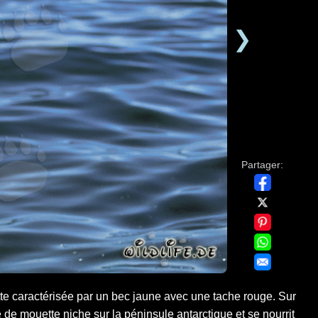
❯
Partager:
 caractérisée par un bec jaune avec une tache rouge. Sur
 de mouette niche sur la péninsule antarctique et se nourrit