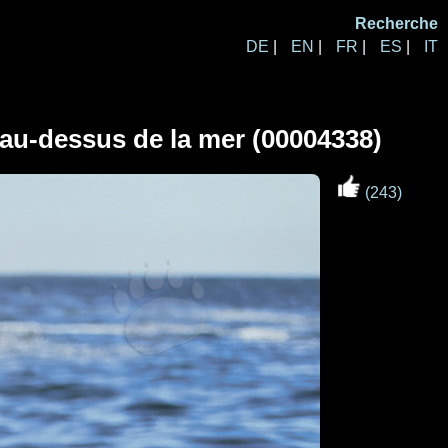
Recherche
DE
|
EN
|
FR
|
ES
|
IT
au-dessus de la mer (00004338)
(243)