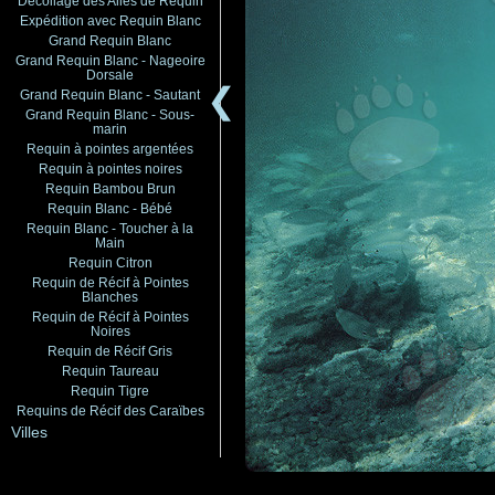
Décollage des Ailes de Requin
Expédition avec Requin Blanc
Grand Requin Blanc
Grand Requin Blanc - Nageoire
Dorsale
❮
Grand Requin Blanc - Sautant
Grand Requin Blanc - Sous-
marin
Requin à pointes argentées
Requin à pointes noires
Requin Bambou Brun
Requin Blanc - Bébé
Requin Blanc - Toucher à la
Main
Requin Citron
Requin de Récif à Pointes
Blanches
Requin de Récif à Pointes
Noires
Requin de Récif Gris
Requin Taureau
Requin Tigre
Requins de Récif des Caraïbes
Villes