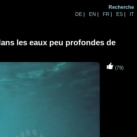
Recherche
DE
|
EN
|
FR
|
ES
|
IT
dans les eaux peu profondes de
(79)