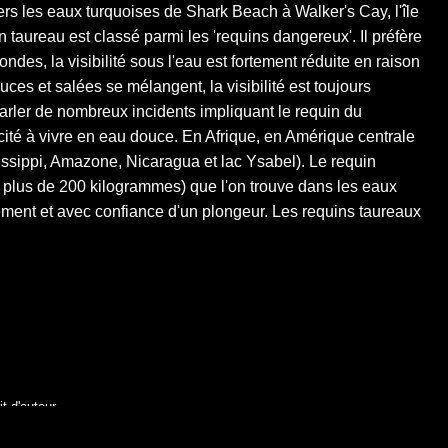
rs les eaux turquoises de Shark Beach à Walker's Cay, l'île
 taureau est classé parmi les 'requins dangereux'. Il préfère
es, la visibilité sous l'eau est fortement réduite en raison
es et salées se mélangent, la visibilité est toujours
rler de nombreux incidents impliquant le requin du
cité à vivre en eau douce. En Afrique, en Amérique centrale
ississippi, Amazone, Nicaragua et lac Ysabel). Le requin
e plus de 200 kilogrammes) que l'on trouve dans les eaux
ctement et avec confiance d'un plongeur. Les requins taureaux
t d'auteur.
écrite de wildlife.de.
n