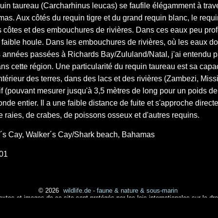
in taureau (Carcharhinus leucas) se faufile élégamment à trave
as. Aux côtés du requin tigre et du grand requin blanc, le requin
côtes et des embouchures de rivières. Dans ces eaux peu profond
ible houle. Dans les embouchures de rivières, où les eaux douc
 années passées à Richards Bay/Zululand/Natal, j'ai entendu pa
s cette région. Une particularité du requin taureau est sa capa
l'intérieur des terres, dans des lacs et des rivières (Zambezi, M
if (pouvant mesurer jusqu'à 3,5 mètres de long pour un poids d
onde entier. Il a une faible distance de fuite et s'approche dire
 raies, de crabes, de poissons osseux et d'autres requins.
´s Cay, Walker´s Cay/Shark beach, Bahamas
01
© 2026
wildlife.de - faune & nature & sous-marin
extes et images de ce site sont protégés par les lois internationales sur le droi
anipulation ou stockage d'images est expressément interdit sans l'autorisation 
Conditions générales
|
Droit d'auteur
|
Contact
|
Mentions légales
|
Pla