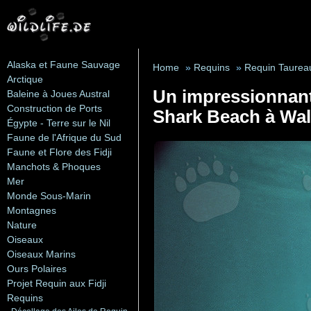
Alaska et Faune Sauvage
Home
»
Requins
»
Requin Taurea
Arctique
Un impressionnant
Baleine à Joues Austral
Construction de Ports
Shark Beach à Wal
Égypte - Terre sur le Nil
Faune de l'Afrique du Sud
Faune et Flore des Fidji
Manchots & Phoques
Mer
Monde Sous-Marin
Montagnes
Nature
Oiseaux
Oiseaux Marins
Ours Polaires
Projet Requin aux Fidji
Requins