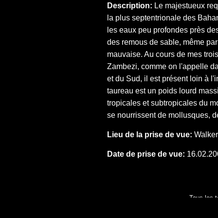
Description:
Le majestueux requ
la plus septentrionale des Baham
les eaux peu profondes près des 
des remous de sable, même par fa
mauvaise. Au cours de mes trois
Zambezi, comme on l'appelle dan
et du Sud, il est présent loin à 
taureau est un poids lourd mass
tropicales et subtropicales du m
se nourrissent de mollusques, de
Lieu de la prise de vue:
Walker
Date de prise de vue:
16.02.20
Tous les t
Toute reproduction, m