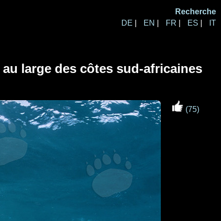
Recherche
DE
|
EN
|
FR
|
ES
|
IT
au large des côtes sud-africaines
(75)