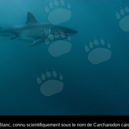
anc, connu scientifiquement sous le nom de Carcharodon carcha