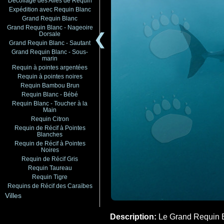
Décollage des Ailes de Requin
Expédition avec Requin Blanc
Grand Requin Blanc
Grand Requin Blanc - Nageoire
❮
Dorsale
Grand Requin Blanc - Sautant
Grand Requin Blanc - Sous-
marin
Requin à pointes argentées
Requin à pointes noires
Requin Bambou Brun
Requin Blanc - Bébé
Requin Blanc - Toucher à la
Main
Requin Citron
Requin de Récif à Pointes
Blanches
Requin de Récif à Pointes
Noires
Requin de Récif Gris
Requin Taureau
Requin Tigre
Requins de Récif des Caraïbes
Villes
Description:
Le Grand Requin Bl