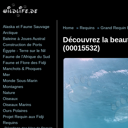
Alaska et Faune Sauvage
Home
»
Requins
»
Grand Requin 
Arctique
Découvrez la beaut
Baleine à Joues Austral
Construction de Ports
(00015532)
Égypte - Terre sur le Nil
Faune de l'Afrique du Sud
Faune et Flore des Fidji
Manchots & Phoques
Mer
Monde Sous-Marin
Montagnes
Nature
Oiseaux
Oiseaux Marins
Ours Polaires
Projet Requin aux Fidji
Requins