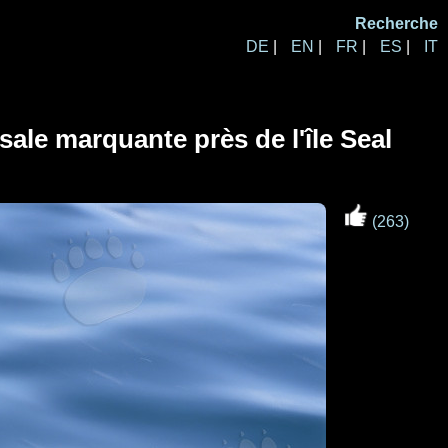
Recherche
DE
|
EN
|
FR
|
ES
|
IT
ale marquante près de l'île Seal
(263)