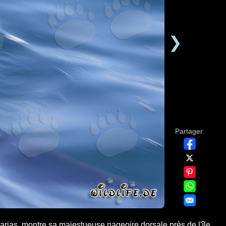
❯
Partager:
rias, montre sa majestueuse nageoire dorsale près de l'île