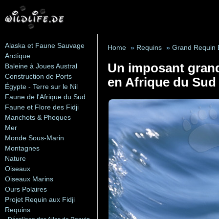
Alaska et Faune Sauvage
Home
»
Requins
»
Grand Requin B
Arctique
Un imposant grand 
Baleine à Joues Austral
Construction de Ports
en Afrique du Sud
Égypte - Terre sur le Nil
Faune de l'Afrique du Sud
Faune et Flore des Fidji
Manchots & Phoques
Mer
Monde Sous-Marin
Montagnes
Nature
Oiseaux
Oiseaux Marins
Ours Polaires
Projet Requin aux Fidji
Requins