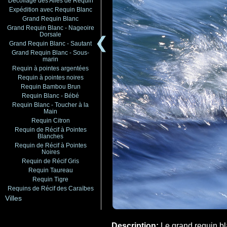
Décollage des Ailes de Requin
Expédition avec Requin Blanc
Grand Requin Blanc
Grand Requin Blanc - Nageoire
Dorsale
❮
Grand Requin Blanc - Sautant
Grand Requin Blanc - Sous-
marin
Requin à pointes argentées
Requin à pointes noires
Requin Bambou Brun
Requin Blanc - Bébé
Requin Blanc - Toucher à la
Main
Requin Citron
Requin de Récif à Pointes
Blanches
Requin de Récif à Pointes
Noires
Requin de Récif Gris
Requin Taureau
Requin Tigre
Requins de Récif des Caraïbes
Villes
Description:
Le grand requin bl