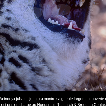
Acinonyx jubatus jubatus) montre sa gueule largement ouverte 
est pris en charge au Hoedspruit Research & Breeding Centre. 