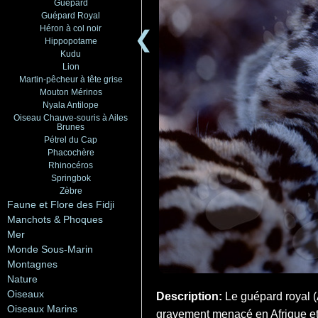
Guépard
Guépard Royal
Héron à col noir
❮
Hippopotame
Kudu
Lion
Martin-pêcheur à tête grise
Mouton Mérinos
Nyala Antilope
Oiseau Chauve-souris à Ailes
Brunes
Pétrel du Cap
Phacochère
Rhinocéros
Springbok
Zèbre
Faune et Flore des Fidji
Manchots & Phoques
Mer
Monde Sous-Marin
Montagnes
Nature
Oiseaux
Description:
Le guépard royal (
Oiseaux Marins
gravement menacé en Afrique et 