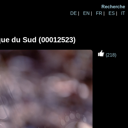
Recherche
DE
|
EN
|
FR
|
ES
|
IT
ique du Sud (00012523)
(218)