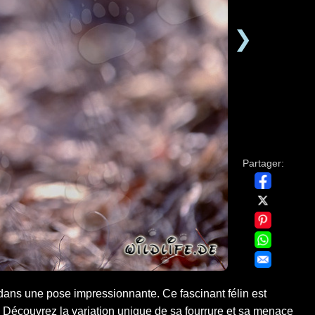
❯
Partager:
dans une pose impressionnante. Ce fascinant félin est
Découvrez la variation unique de sa fourrure et sa menace