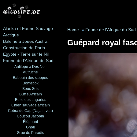
Alaska et Faune Sauvage
Home
»
Faune de l'Afrique du Sud
Arctique
Guépard royal fasc
Baleine à Joues Austral
Construction de Ports
Égypte - Terre sur le Nil
Faune de l'Afrique du Sud
Antilope à Dos Noir
Autruche
Babouin des steppes
Bontebok
Bouc Gris
Buffle Africain
Buse des Lagartos
Chien sauvage africain
Cobra du Cap (Naja nivea)
Coucou Jacobin
Éléphant
Gnou
Grue de Paradis