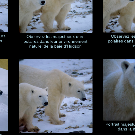
urs
Observez le
Observez les majestueux ours
on
polaires dans
polaires dans leur environnement
naturel de la baie d'Hudson
Portrait majest
dans la 
ne