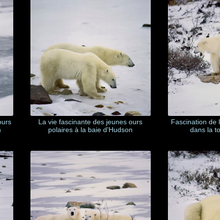
La vie fascinante des jeunes ours
ours
Fascination de 
polaires à la baie d'Hudson
n
dans la t