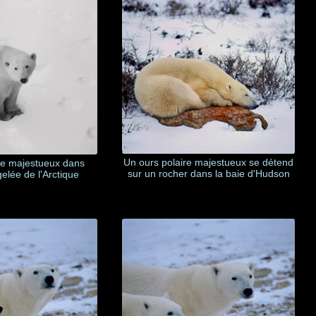
Un ours polaire majestueux se détend
re majestueux dans
sur un rocher dans la baie d'Hudson
gelée de l'Arctique