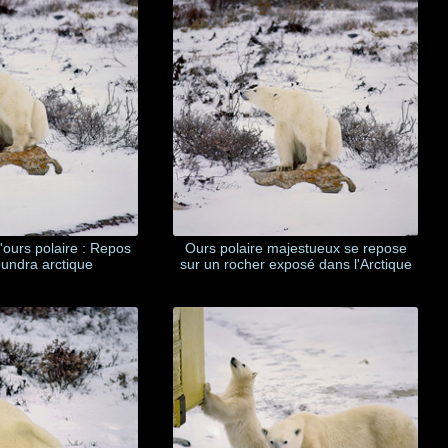
l'ours polaire : Repos
Ours polaire majestueux se repose
oundra arctique
sur un rocher exposé dans l'Arctique