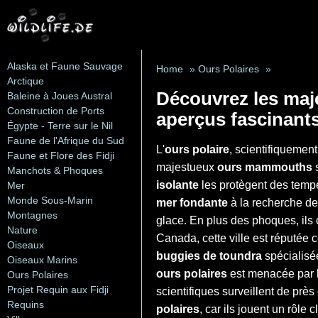
Alaska et Faune Sauvage
Home
»
Ours Polaires
»
Arctique
Découvrez les maje
Baleine à Joues Austral
Construction de Ports
aperçus fascinant
Égypte - Terre sur le Nil
Faune de l'Afrique du Sud
L'
ours polaire
, scientifiqueme
Faune et Flore des Fidji
majestueux
ours mammouths
s
Manchots & Phoques
isolante
les protègent des temp
Mer
Monde Sous-Marin
mer fondante
à la recherche de
Montagnes
glace. En plus des phoques, i
Nature
Canada, cette ville est réputée
Oiseaux
buggies de toundra
spécialisée
Oiseaux Marins
ours polaires
est menacée par le
Ours Polaires
Projet Requin aux Fidji
scientifiques surveillent de près
Requins
polaires
, car ils jouent un rôl