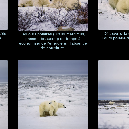
côte
Découvrez la g
Les ours polaires (Ursus maritimus)
a
l'ours polaire 
passent beaucoup de temps à
économiser de l'énergie en l'absence
de nourriture.