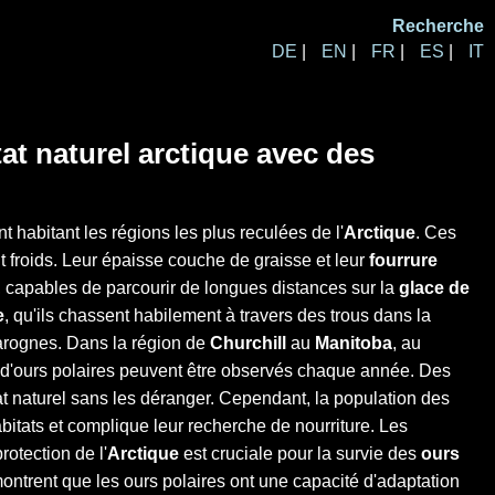
Recherche
DE
|
EN
|
FR
|
ES
|
IT
at naturel arctique avec des
nt habitant les régions les plus reculées de l'
Arctique
. Ces
 froids. Leur épaisse couche de graisse et leur
fourrure
, capables de parcourir de longues distances sur la
glace de
e
, qu'ils chassent habilement à travers des trous dans la
harognes. Dans la région de
Churchill
au
Manitoba
, au
s d'ours polaires peuvent être observés chaque année. Des
tat naturel sans les déranger. Cependant, la population des
bitats et complique leur recherche de nourriture. Les
rotection de l'
Arctique
est cruciale pour la survie des
ours
montrent que les ours polaires ont une capacité d'adaptation