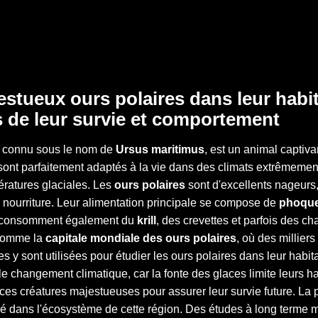
stueux ours polaires dans leur habit
s de leur survie et comportement
nt connu sous le nom de
Ursus maritimus
, est un animal captiva
ont parfaitement adaptés à la vie dans des climats extrêmement
ératures glaciales. Les
ours polaires
sont d'excellents nageurs
 nourriture. Leur alimentation principale se compose de
phoqu
ls consomment également du
krill
, des crevettes et parfois des c
 comme la
capitale mondiale des ours polaires
, où des millier
s y sont utilisées pour étudier les ours polaires dans leur habi
 changement climatique, car la fonte des glaces limite leurs ha
 ces créatures majestueuses pour assurer leur survie future. La p
e clé dans l'écosystème de cette région. Des études à long terme 