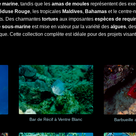
e marine
, tandis que les
amas de moules
représentent des exe
éduse Rouge
, les tropicales
Maldives
,
Bahamas
et le centre-
ants. Des charmantes
tortues
aux imposantes
espèces de requi
e sous-marine
est mise en valeur par la variété des
algues
, de
e. Cette collection complète est idéale pour des projets visant
Bar de Récif à Ventre Blanc
Barbueille