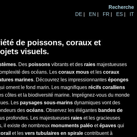
Recherche
DE
|
EN
|
FR
|
ES
|
IT
été de poissons, coraux et
jets visuels.
stèmes
. Des
poissons
vibrants et des
raies
majestueuses
a complexité des océans. Les
coraux mous
et les
coraux
atures marines
. Découvrez les impressionnantes
éponges
ui ornent le fond marin. Les magnifiques
récifs coralliens
es côtes et la biodiversité marine. Imprégnez-vous du monde
ques. Les
paysages sous-marins
dynamiques vont des
fondeurs des
océans
. Observez les élégantes
bandes de
lus profondes. Les majestueuses
raies
et les gracieuses
s, il existe de nombreux
monuments paléo
et
épaves
qui
orail
et les
vers tubulaires en spirale
contribuent à