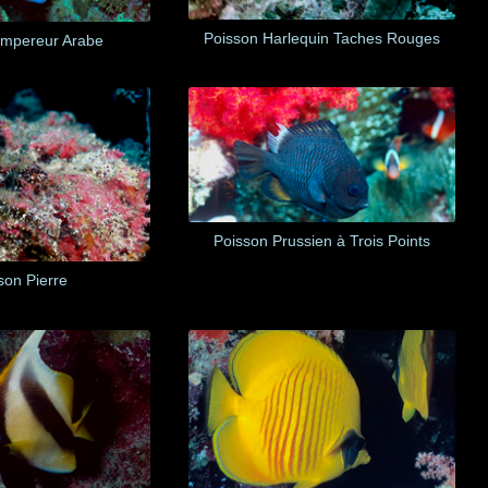
Poisson Harlequin Taches Rouges
Empereur Arabe
Poisson Prussien à Trois Points
son Pierre