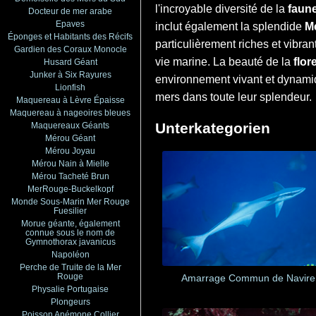
l'incroyable diversité de la
faun
Docteur de mer arabe
Epaves
inclut également la splendide
M
Éponges et Habitants des Récifs
particulièrement riches et vibr
Gardien des Coraux Monocle
vie marine. La beauté de la
flor
Husard Géant
Junker à Six Rayures
environnement vivant et dynamiqu
Lionfish
mers dans toute leur splendeur.
Maquereau à Lèvre Épaisse
Maquereau à nageoires bleues
Unterkategorien
Maquereaux Géants
Mérou Géant
Mérou Joyau
Mérou Nain à Mielle
Mérou Tacheté Brun
MerRouge-Buckelkopf
Monde Sous-Marin Mer Rouge
Fuesilier
Morue géante, également
connue sous le nom de
Gymnothorax javanicus
Napoléon
Perche de Truite de la Mer
Rouge
Amarrage Commun de Navire
Physalie Portugaise
Plongeurs
Poisson Anémone Collier