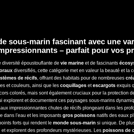
e sous-marin fascinant avec une vari
pressionnants – parfait pour vos pro
e diversité époustouflante de
vie marine
et de fascinants
écosy
oraux
diversifiés, cette catégorie met en valeur la beauté et l
stèmes de récifs
, offrant des habitats pour de nombreuses
cré
es et couleurs, ainsi que les
coquillages
et
escargots
exquis q
ors colorés, mais sont également cruciaux pour la protection d
i explorent et documentent ces paysages sous-marins dynami
aux impressionnantes chutes de récifs plongeant dans les pro
 dans l'eau et les imposants
gros poissons
natifs des eaux p
ints forts qui rendent le
monde sous-marin
si unique. De plu
é et explorent des profondeurs mystérieuses. Les
poissons de c