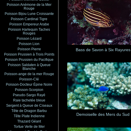
Poisson Anémone de la Mer
Rouge
Poisson Bijou Lune Croissante
Poisson Cardinal Tigre
Poisson Empereur Arabe
Poisson Harlequin Taches
Rouges
Poisson Lézard
Poisson Lion
Poisson Pierre
Bass de Savon à Six Rayures
Poisson Prussien à Trois Points
Poisson Prussien du Pacifique
Poisson Saldaten à Queue
Blanche
Poisson-ange de la mer Rouge
Poisson-Clé
Poisson-Docteur Épine Noire
Poisson-Scorpion
Pseudo-Sargo Rayé
Raie tachetée bleue
Sergent à Queue de Ciseaux
Tête de Dragon Barbu
Demoiselle des Mers du Sud
Tête Plate Indienne
Thazard Géant
Tortue Verte de Mer