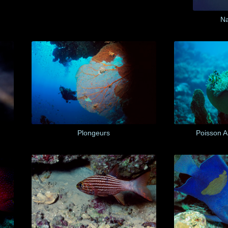
N
Plongeurs
Poisson A