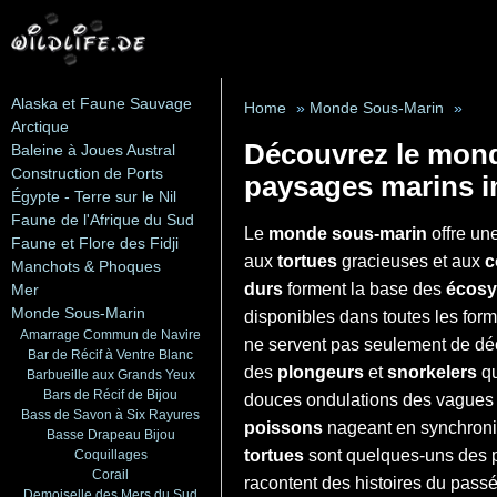
Alaska et Faune Sauvage
Home
»
Monde Sous-Marin
»
Arctique
Découvrez le mond
Baleine à Joues Austral
Construction de Ports
paysages marins im
Égypte - Terre sur le Nil
Faune de l'Afrique du Sud
Le
monde sous-marin
offre un
Faune et Flore des Fidji
aux
tortues
gracieuses et aux
c
Manchots & Phoques
durs
forment la base des
écosy
Mer
Monde Sous-Marin
disponibles dans toutes les form
Amarrage Commun de Navire
ne servent pas seulement de déc
Bar de Récif à Ventre Blanc
des
plongeurs
et
snorkelers
qu
Barbueille aux Grands Yeux
Bars de Récif de Bijou
douces ondulations des vagues 
Bass de Savon à Six Rayures
poissons
nageant en synchronie
Basse Drapeau Bijou
tortues
sont quelques-uns des po
Coquillages
Corail
racontent des histoires du pass
Demoiselle des Mers du Sud