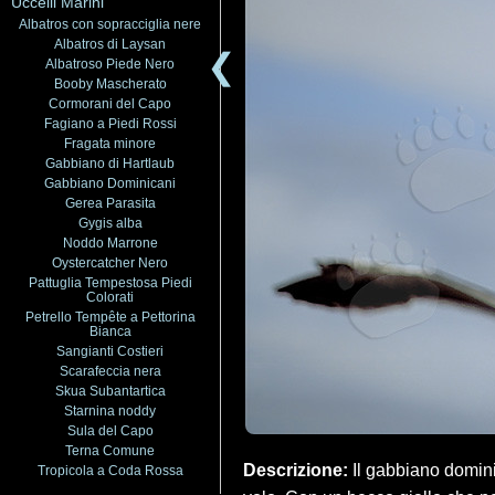
Uccelli Marini
Albatros con sopracciglia nere
Albatros di Laysan
❮
Albatroso Piede Nero
Booby Mascherato
Cormorani del Capo
Fagiano a Piedi Rossi
Fragata minore
Gabbiano di Hartlaub
Gabbiano Dominicani
Gerea Parasita
Gygis alba
Noddo Marrone
Oystercatcher Nero
Pattuglia Tempestosa Piedi
Colorati
Petrello Tempête a Pettorina
Bianca
Sangianti Costieri
Scarafeccia nera
Skua Subantartica
Starnina noddy
Sula del Capo
Terna Comune
Descrizione:
Il gabbiano domin
Tropicola a Coda Rossa